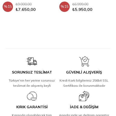
₺9.000,00
₺6.999,00
%15
%15
₺7.650,00
₺5.950,00
SORUNSUZ TESLİMAT
GÜVENLİ ALIŞVERİŞ
Türkiye'nin her yerine sorunsuz
Kredi Kartı bilgileriniz 256bit SSL
teslimat ile alışveriş keyfi
Sertifikası ile korunmaktadır
KIRIK GARANTİSİ
İADE & DEĞİŞİM
Kargoda oluşabilecek tüm
Anında iade ve değişim garantisi