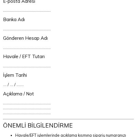
E-posta Adresi
....................................................
Banka Adı
....................................................
Gönderen Hesap Adı
....................................................
Havale / EFT Tutarı
....................................................
İşlem Tarihi
.... / .... / ........
Açıklama / Not
....................................................
....................................................
....................................................
ÖNEMLİ BİLGİLENDİRME
Havale/EFT işlemlerinde açıklama kısmına sipariş numaranızı