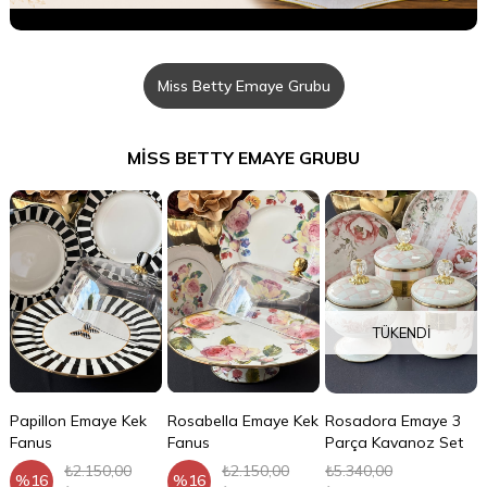
Miss Betty Emaye Grubu
MISS BETTY EMAYE GRUBU
TÜKENDI
k
Papillon Emaye Kek
Rosabella Emaye Kek
Rosadora Emaye 3
Fanus
Fanus
Parça Kavanoz Set
₺2.150,00
₺2.150,00
₺5.340,00
%16
%16