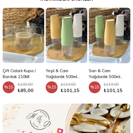
Çift Cidarlı Kupa /
Yeşil & Cam
Sarı & Cam
Bardak 210Ml
Yağdanlık 500ml
Yağdanlık 500ml
Yerçekimi Otomatik
Yerçekimi Otomatik
₺100,00
₺119,00
₺119,00
%15
%15
%15
Kapak Stilli
Kapak Stilli
₺85,00
₺101,15
₺101,15
Damlatmayan Ağızlı
Damlatmayan Ağızlı
Yağlık Sosluk
Yağlık Sosluk