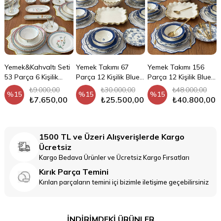
Yemek&Kahvaltı Seti
Yemek Takımı 67
Yemek Takımı 156
53 Parça 6 Kişilik
Parça 12 Kişilik Blue
Parça 12 Kişilik Blue
Caroline
Life
Life
₺9.000,00
₺30.000,00
₺48.000,00
%15
%15
%15
0
₺7.650,00
₺25.500,00
₺40.800,00
Kahvaltı Takımı 47
Türk Kahve Fincanı
Kahvaltı Takımı 94
Türk Kahve Fincanı
Kahvaltı Takımı 54
Türk Kahve Fincanı
Ka
Tü
1500 TL ve Üzeri Alışverişlerde Kargo
Parça 6 Kişilik
Victoria Mavi 6 Kişilik
Parça 12 Kişilik
Victoria Yeşil 6 Kişilik
Parça 8 Kişilik
Victoria Mor 6 Kişilik
Par
Go
Ücretsiz
Caroline
12 Parça
Caroline
12 Parça
Porselen
12 Parça
Bl
Kiş
₺6.999,00
₺3.750,00
₺13.999,00
₺3.750,00
₺10.000,00
₺3.750,00
Kargo Bedava Ürünler ve Ücretsiz Kargo Fırsatları
%15
%27
%15
%27
%35
%27
%
%
Pe
₺5.950,00
₺2.750,00
₺11.850,00
₺2.750,00
₺6.499,00
₺2.750,00
Kırık Parça Temini
Kırılan parçaların temini içi bizimle iletişime geçebilirsiniz
İNDİRİMDEKİ ÜRÜNLER