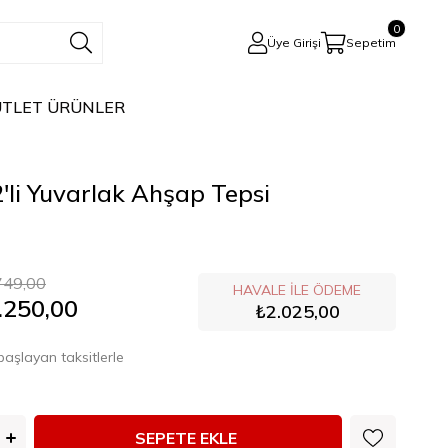
0
Üye Girişi
Sepetim
TLET ÜRÜNLER
li Yuvarlak Ahşap Tepsi
749,00
HAVALE ILE ÖDEME
.250,00
₺2.025,00
başlayan taksitlerle