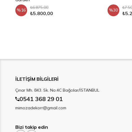
₺6.875,00
₺7.5
%16
%30
₺5.800,00
₺5.
İLETİŞİM BİLGİLERİ
Çınar Mh. 843. Sk. No:4C Bağcılar/İSTANBUL
0541 368 29 01
mimozadekorr@gmail.com
Bizi takip edin