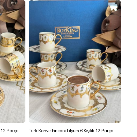
Vinta
%17
k 12 Parça
Türk Kahve Fincanı Lilyum 6 Kişilik 12 Parça