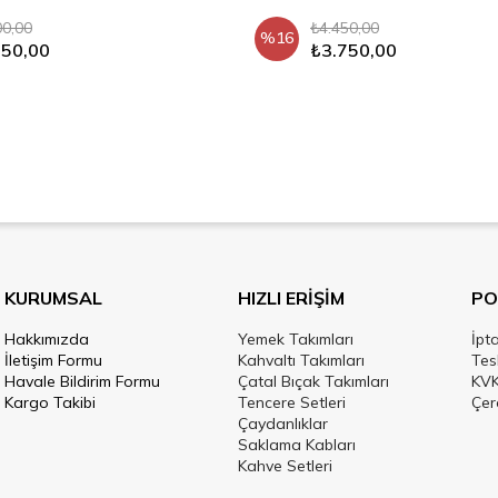
00,00
₺4.450,00
%16
250,00
₺3.750,00
KURUMSAL
HIZLI ERİŞİM
PO
Hakkımızda
Yemek Takımları
İpt
İletişim Formu
Kahvaltı Takımları
Tes
Havale Bildirim Formu
Çatal Bıçak Takımları
KVK
Kargo Takibi
Tencere Setleri
Çer
Çaydanlıklar
Saklama Kabları
Kahve Setleri