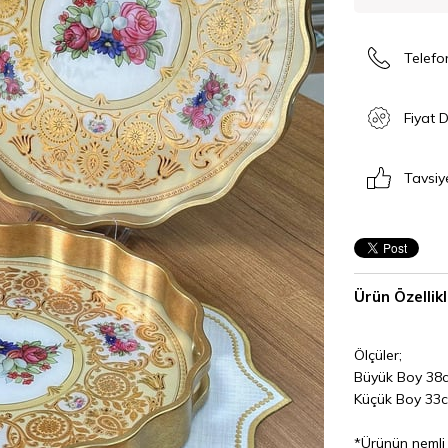
Telefo
Fiyat 
Tavsiy
Ürün Özellikl
Ölçüler;
Büyük Boy 38
Küçük Boy 33
*Ürünün nemli b