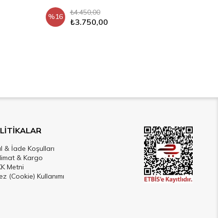
₺4.450,00
%16
₺3.750,00
LİTİKALAR
al & İade Koşulları
limat & Kargo
K Metni
ez (Cookie) Kullanımı