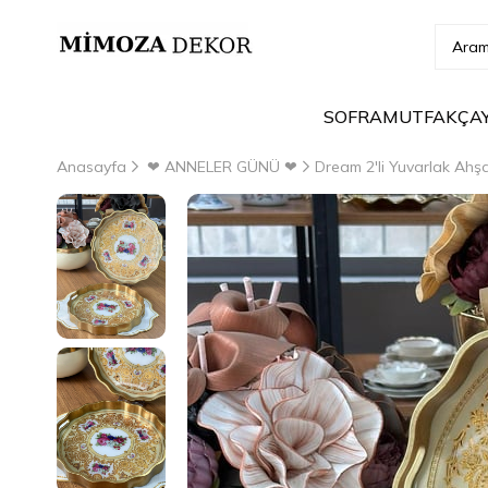
SOFRA
MUTFAK
ÇA
Anasayfa
❤ ANNELER GÜNÜ ❤
Dream 2'li Yuvarlak Ahş