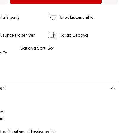
nla Sipariş
İstek Listeme Ekle
Düşünce Haber Ver
Kargo Bedava
Satıcıya Soru Sor
e Et
eri
cm
cm
ez ile silinmesi tavsiye edilir.